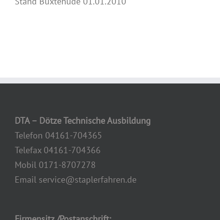
Stand Buxtehude 01.01.2010
DTA – Dötze Technische Ausbildung
Telefon 04161-704365
Telefax 04161-704366
Mobil 0171-8707278
Email service@staplerfahren.de
Firmensitz /Postanschrift: