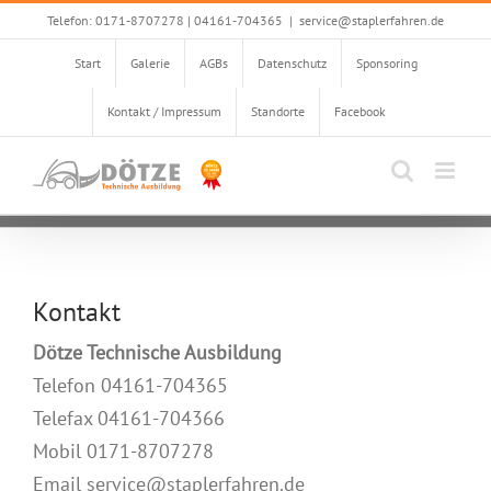
Skip
Telefon: 0171-8707278 | 04161-704365
|
service@staplerfahren.de
to
Start
Galerie
AGBs
Datenschutz
Sponsoring
content
Kontakt / Impressum
Standorte
Facebook
Kontakt
Dötze Technische Ausbildung
Telefon 04161-704365
Telefax 04161-704366
Mobil 0171-8707278
Email service@staplerfahren.de